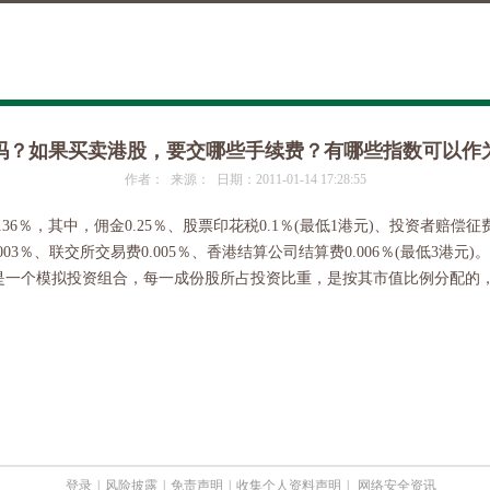
吗？如果买卖港股，要交哪些手续费？有哪些指数可以作
作者： 来源： 日期：2011-01-14 17:28:55
6％，其中，佣金0.25％、股票印花税0.1％(最低1港元)、投资者赔偿征费0.0
03％、联交所交易费0.005％、香港结算公司结算费0.006％(最低3港元)。
是一个模拟投资组合，每一成份股所占投资比重，是按其市值比例分配的
登录
|
风险披露
|
免责声明
|
收集个人资料声明
|
网络安全资讯