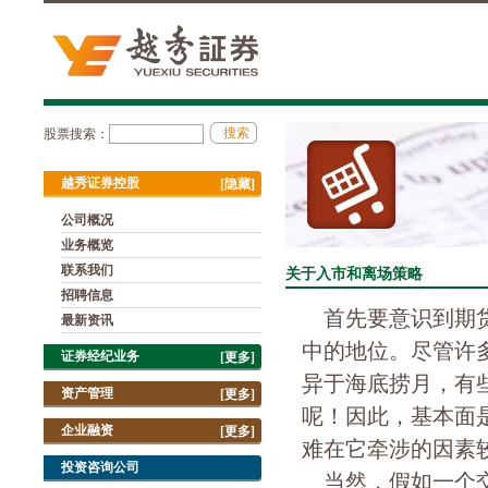
股票搜索：
越秀证券控股
[隐藏]
公司概况
业务概览
联系我们
关于入市和离场策略
招聘信息
首先要意识到期货
最新资讯
中的地位。尽管许
证券经纪业务
[更多]
异于海底捞月，有
资产管理
[更多]
呢！因此，基本面
企业融资
[更多]
难在它牵涉的因素
投资咨询公司
当然，假如一个交