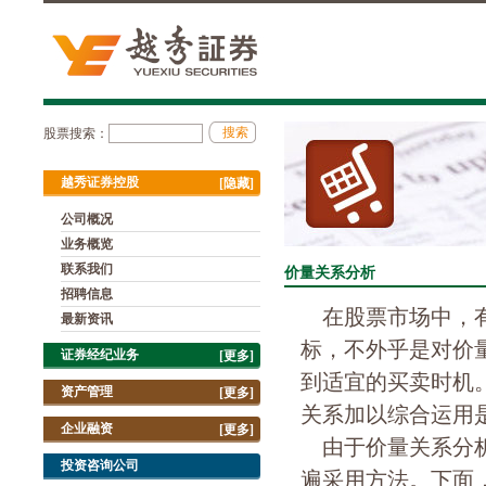
股票搜索：
越秀证券控股
[隐藏]
公司概况
业务概览
联系我们
价量关系分析
招聘信息
在股票市场中，有
最新资讯
标，不外乎是对价
证券经纪业务
[更多]
到适宜的买卖时机
资产管理
[更多]
关系加以综合运用
企业融资
[更多]
由于价量关系分析
投资咨询公司
遍采用方法。下面