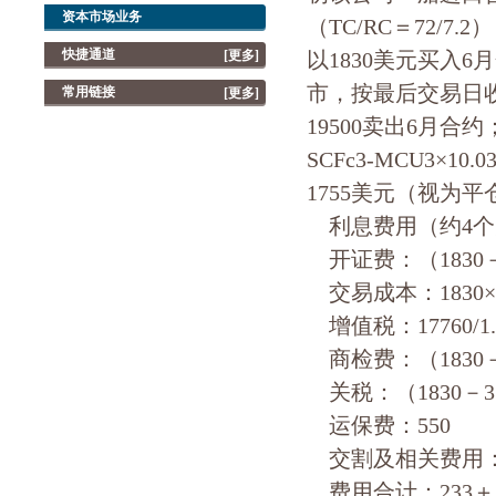
资本市场业务
（TC/RC＝72/7
快捷通道
[更多]
以1830美元买入6月
市，按最后交易日收
常用链接
[更多]
19500卖出6月合
SCFc3-MCU3×
1755美元（视为
利息费用（约4个月）：5
开证费：（1830－35
交易成本：1830×1/1
增值税：17760/1.1
商检费：（1830－35
关税：（1830－350
运保费：550
交割及相关费用：
费用合计：233＋18＋