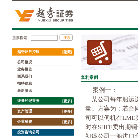
股票搜索：
越秀证券控股
[隐藏]
公司概况
业务概览
联系我们
套利案例
招聘信息
案例一：
最新资讯
某公司每年船运进口
证券经纪业务
[更多]
量。方案为：若合同
资产管理
[更多]
司可以伺机在LM
企业融资
[更多]
时在SHFE卖出期
投资咨询公司
初该公司一船进口合