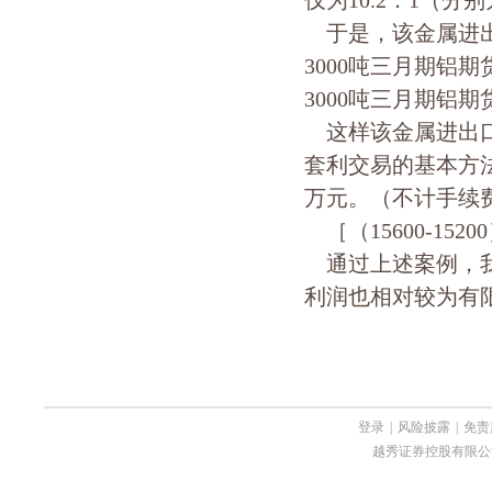
仅为10.2：1（分别
于是，该金属进出口
3000吨三月期铝期
3000吨三月期铝
这样该金属进出口
套利交易的基本方
万元。（不计手续
［（15600-15200
通过上述案例，我
利润也相对较为有
登录
|
风险披露
|
免责
越秀证券控股有限公司 Copyri