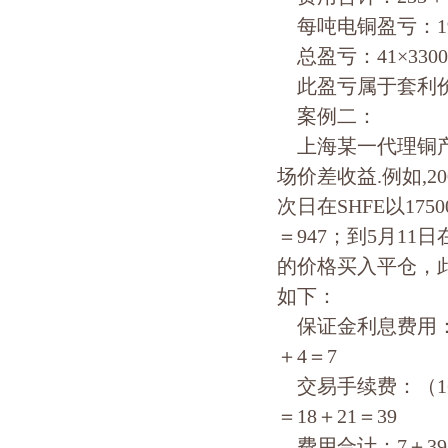
每吨电铜盈亏：19500
总盈亏：41×3300
此盈亏属于套利价
案例二：
上海某一代理铜产
场价差收益.例如,20
次日在SHFE以1750
＝947；到5月11日
的价格买入平仓，此时S
如下：
保证金利息费用：5.7%
＋4＝7
交易手续费：（1650＋1
＝18＋21＝39
费用合计：7＋39