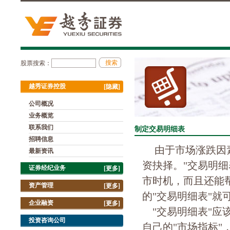
股票搜索：
越秀证券控股
[隐藏]
公司概况
业务概览
联系我们
制定交易明细表
招聘信息
由于市场涨跌因
最新资讯
资抉择。"交易明
证券经纪业务
[更多]
市时机，而且还能
资产管理
[更多]
的"交易明细表"就
企业融资
[更多]
"交易明细表"应
投资咨询公司
自己的"市场指标