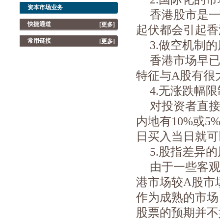
资本市场业务
香港股市是
快捷通道
[更多]
起伏都会引起香
常用链接
[更多]
3.
做空机制的
香港市场早
特征与
A
股有很
4.
无涨跌幅限
对投资者直
内地有
10%
或
5
日买入当日就可
5.
股指差异的
由于一些客
港市场较
A
股市
作为成熟的市场
股票的预期并不