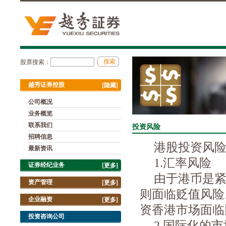
股票搜索：
越秀证券控股
[隐藏]
公司概况
业务概览
联系我们
投资风险
招聘信息
港股投资风
最新资讯
1.
汇率风险
证券经纪业务
[更多]
由于港币是
资产管理
[更多]
则面临贬值风险
企业融资
[更多]
资香港市场面临
投资咨询公司
2.
国际化的市