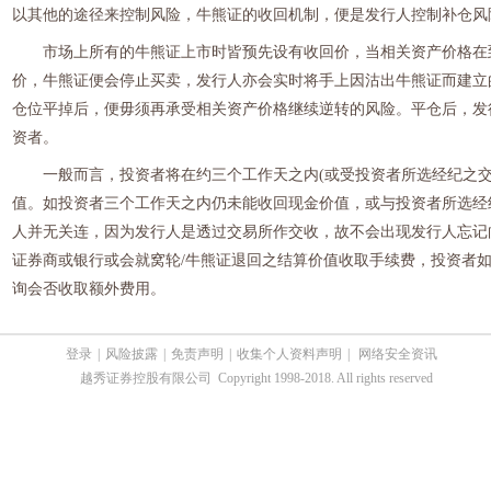
以其他的途径来控制风险，牛熊证的收回机制，便是发行人控制补仓风
市场上所有的牛熊证上市时皆预先设有收回价，当相关资产价格在
价，牛熊证便会停止买卖，发行人亦会实时将手上因沽出牛熊证而建立
仓位平掉后，便毋须再承受相关资产价格继续逆转的风险。平仓后，发
资者。
一般而言，投资者将在约三个工作天之内
(
或受投资者所选经纪之
值。如投资者三个工作天之内仍未能收回现金价值，或与投资者所选经
人并无关连，因为发行人是透过交易所作交收，故不会出现发行人忘记
证券商或银行或会就窝轮
/
牛熊证退回之结算价值收取手续费，投资者
询会否收取额外费用。
登录
|
风险披露
|
免责声明
|
收集个人资料声明
|
网络安全资讯
越秀证券控股有限公司 Copyright 1998-2018. All rights reserved