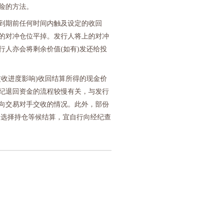
险的方法。
到期前任何时间内触及设定的收回
的对冲仓位平掉。发行人将上的对冲
行人亦会将剩余价值
(
如有
)
发还给投
交收进度影响
)
收回结算所得的现金价
纪退回资金的流程较慢有关，与发行
向交易对手交收的情况。此外，部份
如选择持仓等候结算，宜自行向经纪查