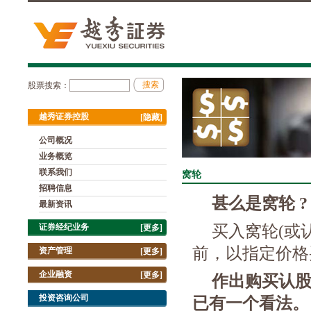
股票搜索：
越秀证券控股
[隐藏]
公司概况
业务概览
联系我们
窝轮
招聘信息
甚么是窝轮
?
最新资讯
证券经纪业务
买入窝轮
(
或
[更多]
前，以指定价格
资产管理
[更多]
企业融资
[更多]
作出购买认
投资咨询公司
已有一个看法。