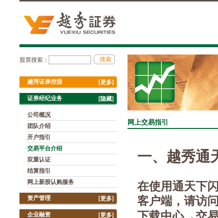
股票搜索：
越秀证券控股
[更多]
证券经纪业务
[隐藏]
公司概况
网上交易指引
团队介绍
开户指引
交易平台介绍
一、
越秀通
双重认证
结算指引
在使用通天下
网上新股认购服务
客户端，请访
资产管理
[更多]
下载中心→交
企业融资
[更多]